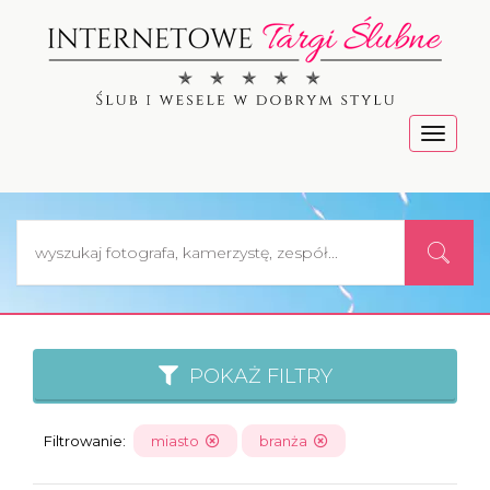
Menu
POKAŻ FILTRY
Filtrowanie:
miasto
branża