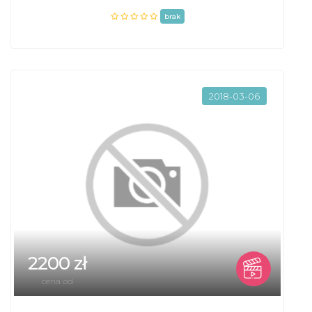
brak
2018-03-06
2200 zł
cena od