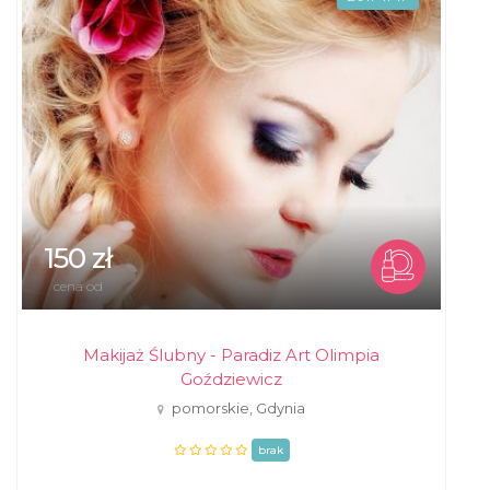
150 zł
cena od
Makijaż Ślubny - Paradiz Art Olimpia
Goździewicz
pomorskie, Gdynia
brak