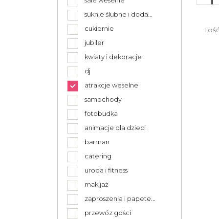
sale weselne
suknie ślubne i doda...
cukiernie
Iloś
jubiler
kwiaty i dekoracje
dj
atrakcje weselne
samochody
fotobudka
animacje dla dzieci
barman
catering
uroda i fitness
makijaż
zaproszenia i papete...
przewóz gości