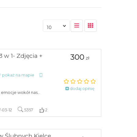
10
 w 1- Zdjęcia +
300
zł
pokaż na mapie
dodaj opinię
 emocje wokół nas...
7-03-12
5357
2
Ślubnych Kielce