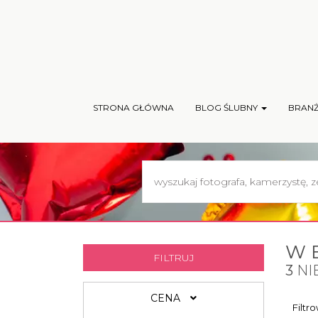
STRONA GŁÓWNA
BLOG ŚLUBNY
BRAN
W 
FILTRUJ
3
NI
CENA
Filtr