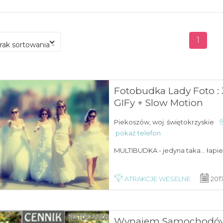
1
brak sortowania -
Fotobudka Lady Foto : 3
GIFy + Slow Motion
Piekoszów, woj. świętokrzyskie
pokaż telefon
MULTIBUDKA - jedyna taka... łapie
ATRAKCJE WESELNE
201
Wynajem Samochodów 