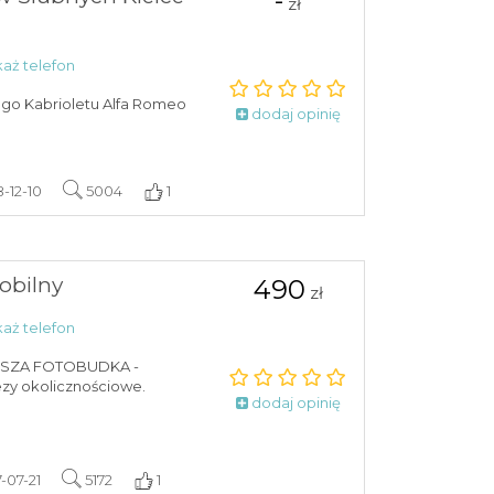
-
zł
aż telefon
ego Kabrioletu Alfa Romeo
dodaj opinię
8-12-10
5004
1
obilny
490
zł
aż telefon
JSZA FOTOBUDKA -
ezy okolicznościowe.
dodaj opinię
7-07-21
5172
1