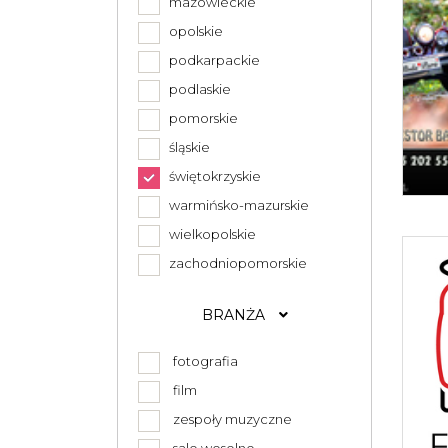
mazowieckie
opolskie
podkarpackie
podlaskie
pomorskie
śląskie
świętokrzyskie
warmińsko-mazurskie
wielkopolskie
zachodniopomorskie
BRANŻA
fotografia
film
zespoły muzyczne