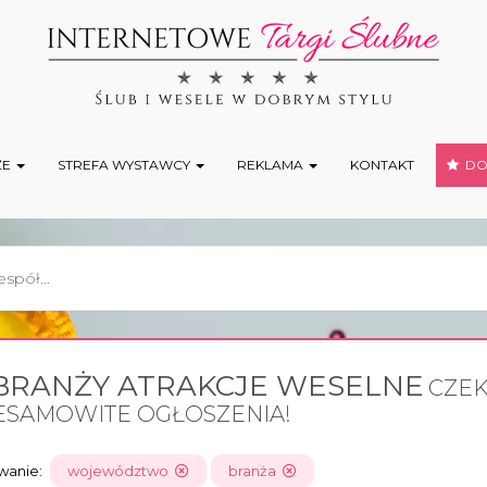
ŻE
STREFA WYSTAWCY
REKLAMA
KONTAKT
DOD
BRANŻY ATRAKCJE WESELNE
CZEK
ESAMOWITE OGŁOSZENIA!
owanie:
województwo
branża