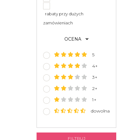
rabaty przy dużych
zamówieniach
OCENA
5
4+
3+
2+
1+
dowolna
FILTRUJ