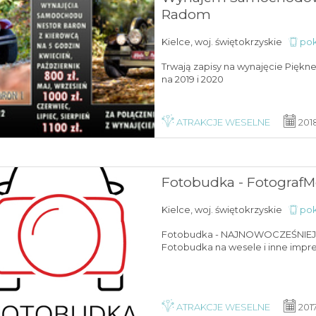
Radom
Kielce, woj. świętokrzyskie
pok
Trwają zapisy na wynajęcie Piękn
na 2019 i 2020
ATRAKCJE WESELNE
201
Fotobudka - FotografM
Kielce, woj. świętokrzyskie
pok
Fotobudka - NAJNOWOCZEŚNIE
Fotobudka na wesele i inne impr
ATRAKCJE WESELNE
201