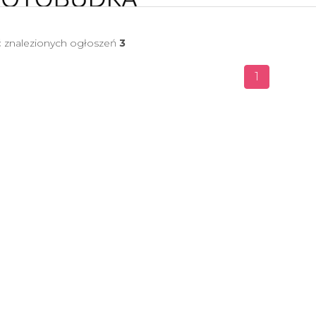
ć znalezionych ogłoszeń
3
1