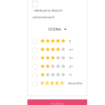
rabaty przy dużych
zamówieniach
OCENA
5
4+
3+
2+
1+
dowolna
FILTRUJ