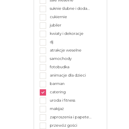
sale weselne
suknie ślubne i doda...
cukiernie
jubiler
kwiaty i dekoracje
dj
atrakcje weselne
samochody
fotobudka
animacje dla dzieci
barman
catering
uroda i fitness
makijaż
zaproszenia i papete...
przewóz gości