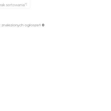
brak sortowania -
ć znalezionych ogłoszeń
0