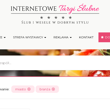
ŻE
STREFA WYSTAWCY
REKLAMA
KONTAKT
DOD
owanie:
miasto
branża