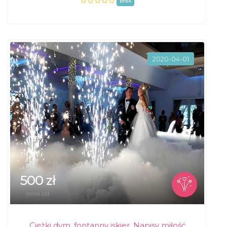
brak
2020-04-01
500 zł
cena od
Ciężki dym, fontanny iskier, Napisy miłość