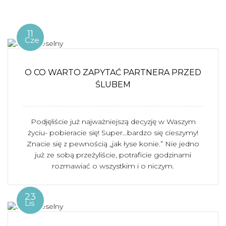
11
Cze
O CO WARTO ZAPYTAĆ PARTNERA PRZED
ŚLUBEM
Podjęliście już najważniejszą decyzję w Waszym
życiu- pobieracie się! Super…bardzo się cieszymy!
Znacie się z pewnością „jak łyse konie.” Nie jedno
już ze sobą przeżyliście, potraficie godzinami
rozmawiać o wszystkim i o niczym.
23
Lis