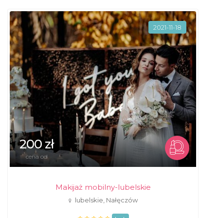
2021-11-18
200 zł
cena od
Makijaż mobilny-lubelskie
lubelskie, Nałęczów