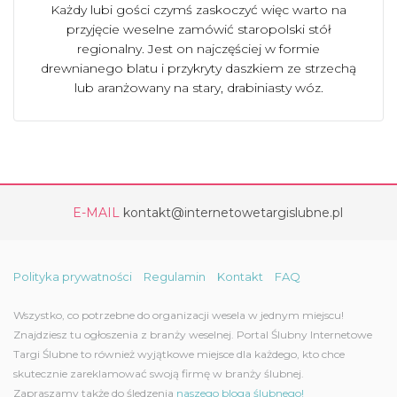
Każdy lubi gości czymś zaskoczyć więc warto na
przyjęcie weselne zamówić staropolski stół
regionalny. Jest on najczęściej w formie
drewnianego blatu i przykryty daszkiem ze strzechą
lub aranżowany na stary, drabiniasty wóz.
E-MAIL
kontakt@internetowetargislubne.pl
Polityka prywatności
Regulamin
Kontakt
FAQ
Wszystko, co potrzebne do organizacji wesela w jednym miejscu!
Znajdziesz tu ogłoszenia z branży weselnej. Portal Ślubny Internetowe
Targi Ślubne to również wyjątkowe miejsce dla każdego, kto chce
skutecznie zareklamować swoją firmę w branży ślubnej.
Zapraszamy także do śledzenia
naszego bloga ślubnego!