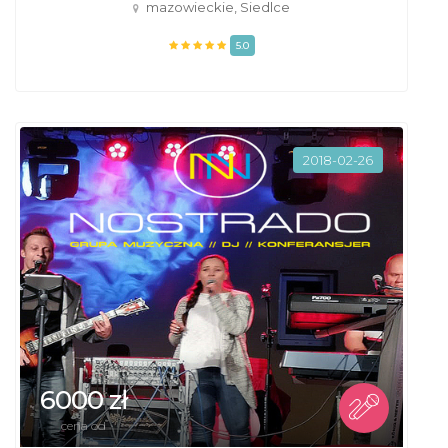
mazowieckie, Siedlce
5.0
2018-02-26
6000 zł
cena od