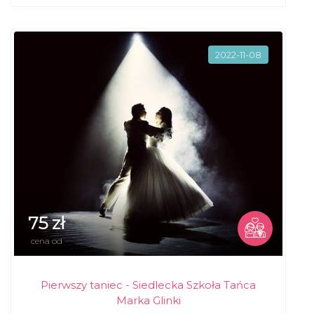
2022-11-08
75 zł
cena od
Pierwszy taniec - Siedlecka Szkoła Tańca
Marka Glinki