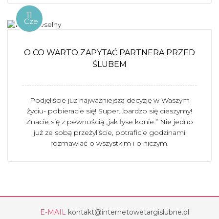
11
Cze
O CO WARTO ZAPYTAĆ PARTNERA PRZED
ŚLUBEM
Podjęliście już najważniejszą decyzję w Waszym
życiu- pobieracie się! Super…bardzo się cieszymy!
Znacie się z pewnością „jak łyse konie.” Nie jedno
już ze sobą przeżyliście, potraficie godzinami
rozmawiać o wszystkim i o niczym.
E-MAIL
kontakt@internetowetargislubne.pl