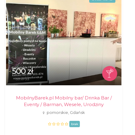
500 zł
cena od
MobilnyBarek.pl Mobilny bar/ Drinka Bar /
Eventy / Barman, Wesele, Urodziny
pomorskie, Gdańsk
brak