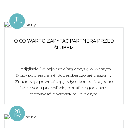
11
Cze
O CO WARTO ZAPYTAĆ PARTNERA PRZED
ŚLUBEM
Podjęliście już najważniejszą decyzję w Waszym
życiu- pobieracie się! Super…bardzo się cieszymy!
Znacie się z pewnością „jak łyse konie.” Nie jedno
już ze sobą przeżyliście, potraficie godzinami
rozmawiać o wszystkim i o niczym.
28
Kwi