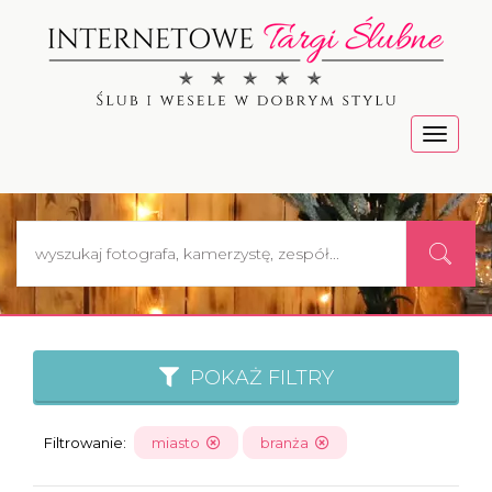
Menu
POKAŻ FILTRY
Filtrowanie:
miasto
branża