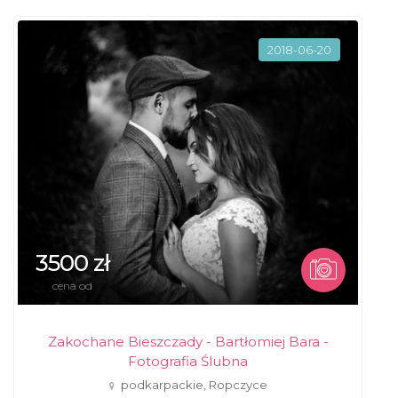
2018-06-20
3500 zł
cena od
Zakochane Bieszczady - Bartłomiej Bara -
Fotografia Ślubna
podkarpackie, Ropczyce