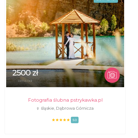
2500 zł
cena od
Fotografia ślubna pstrykawka.pl
śląskie, Dąbrowa Górnicza
5.0