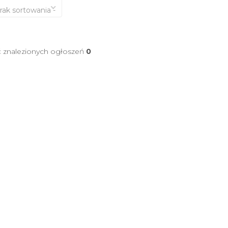
brak sortowania -
ć znalezionych ogłoszeń
0