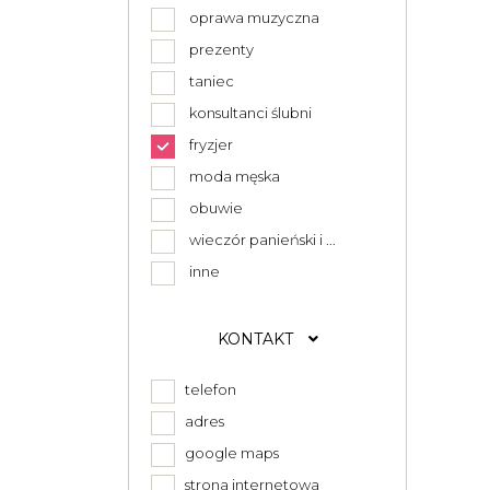
oprawa muzyczna
prezenty
taniec
konsultanci ślubni
fryzjer
moda męska
obuwie
wieczór panieński i ...
inne
KONTAKT
telefon
adres
google maps
strona internetowa