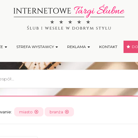
ŻE
STREFA WYSTAWCY
REKLAMA
KONTAKT
DOD
owanie:
miasto
branża