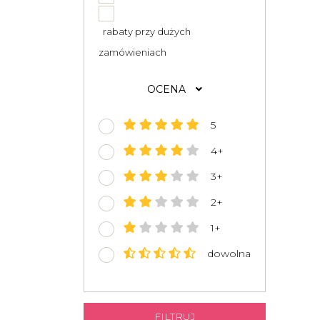
rabaty przy dużych
zamówieniach
OCENA
5
4+
3+
2+
1+
dowolna
FILTRUJ