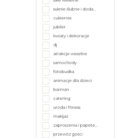
sale weselne
suknie ślubne i doda...
cukiernie
jubiler
kwiaty i dekoracje
dj
atrakcje weselne
samochody
fotobudka
animacje dla dzieci
barman
catering
uroda i fitness
makijaż
zaproszenia i papete...
przewóz gości