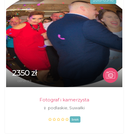
2019-05-16
2350 zł
cena od
Fotograf i kamerzysta
podlaskie, Suwałki
brak