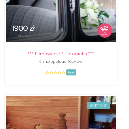
1900 zł
cena od
*** Filmowanie * Fotografia ***
małopolskie, Kraków
brak
2017-10-21