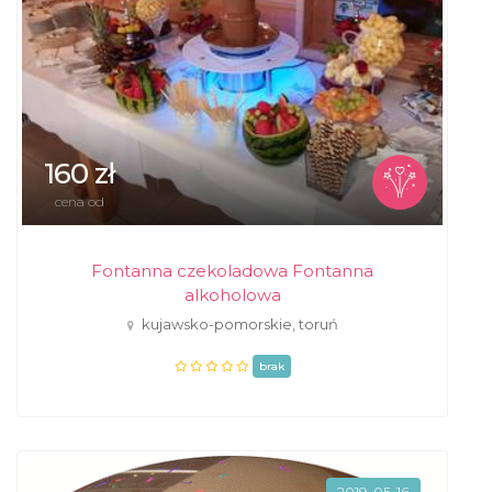
160 zł
cena od
Fontanna czekoladowa Fontanna
alkoholowa
kujawsko-pomorskie, toruń
brak