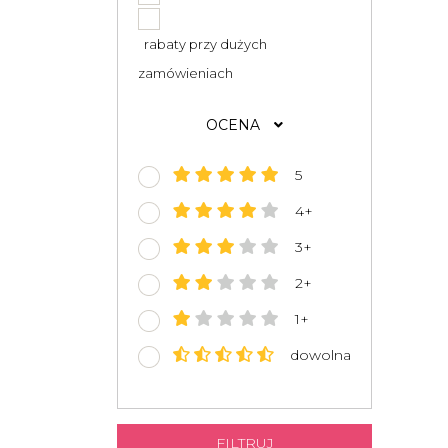
rabaty przy dużych
zamówieniach
OCENA
5
4+
3+
2+
1+
dowolna
FILTRUJ