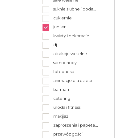
sale weselne
suknie ślubne i doda...
cukiernie
jubiler
kwiaty i dekoracje
dj
atrakcje weselne
samochody
fotobudka
animacje dla dzieci
barman
catering
uroda i fitness
makijaż
zaproszenia i papete...
przewóz gości