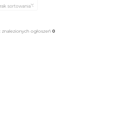
brak sortowania -
ć znalezionych ogłoszeń
0