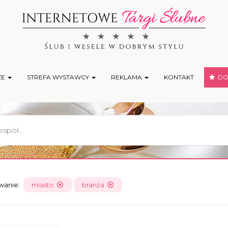
ŻE
STREFA WYSTAWCY
REKLAMA
KONTAKT
DOD
owanie:
miasto
branża