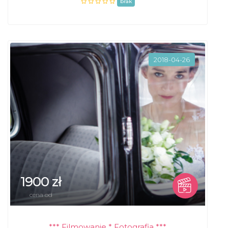
brak
2018-04-26
1900 zł
cena od
*** Filmowanie * Fotografia ***