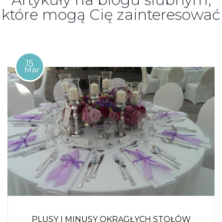
które mogą Cię zainteresować
15
Mar
PLUSY I MINUSY OKRĄGŁYCH STOŁÓW