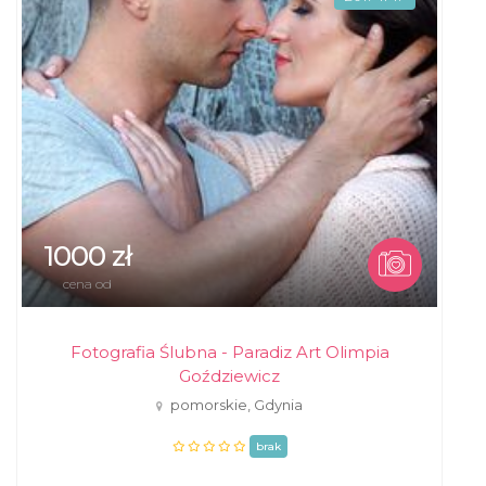
1000 zł
cena od
Fotografia Ślubna - Paradiz Art Olimpia
Goździewicz
pomorskie, Gdynia
brak