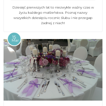
Dziesięć pierwszych lat to niezwykle ważny czas w
życiu każdego małżeństwa. Poznaj nazwy
wszystkich dziesięciu rocznic ślubu i nie przegap
żadnej z niach!
15
Mar