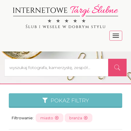
Menu
POKAŻ FILTRY
Filtrowanie:
miasto
branża