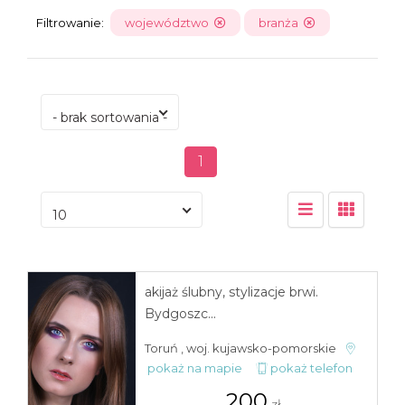
Filtrowanie:
województwo
branża
- brak sortowania -
1
10
akijaż ślubny, stylizacje brwi.
Bydgoszc...
Toruń , woj. kujawsko-pomorskie
pokaż na mapie
pokaż telefon
200
zł