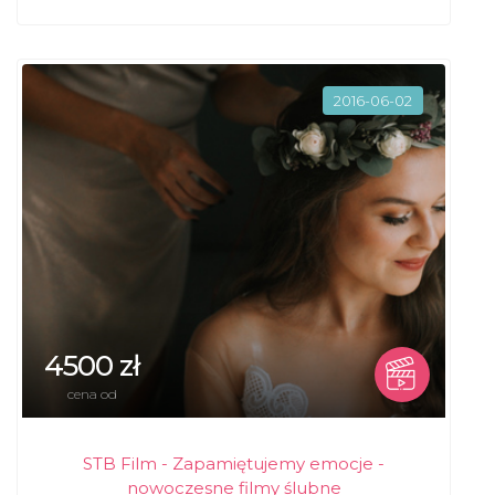
2016-06-02
4500 zł
cena od
STB Film - Zapamiętujemy emocje -
nowoczesne filmy ślubne