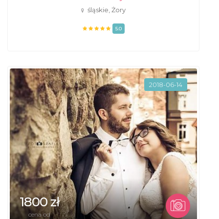
śląskie, Żory
5.0
2018-06-14
1800 zł
cena od