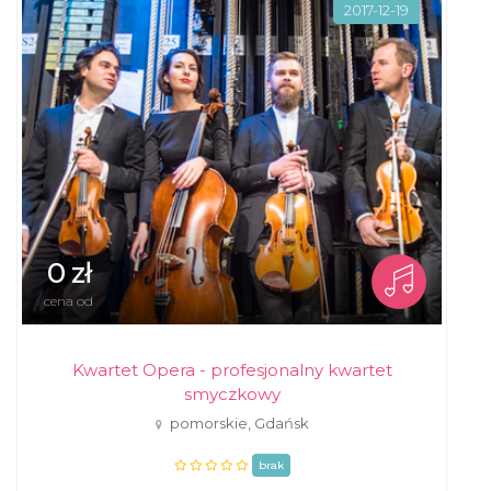
2017-12-19
0 zł
cena od
Kwartet Opera - profesjonalny kwartet
smyczkowy
pomorskie, Gdańsk
brak