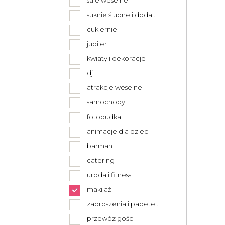
sale weselne
suknie ślubne i doda...
cukiernie
jubiler
kwiaty i dekoracje
dj
atrakcje weselne
samochody
fotobudka
animacje dla dzieci
barman
catering
uroda i fitness
makijaż
zaproszenia i papete...
przewóz gości