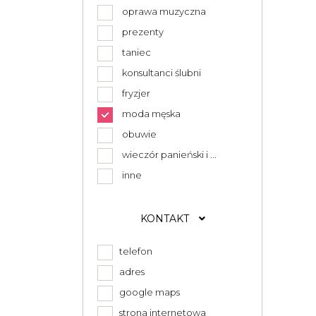
oprawa muzyczna
prezenty
taniec
konsultanci ślubni
fryzjer
moda męska
obuwie
wieczór panieński i ...
inne
KONTAKT
telefon
adres
google maps
strona internetowa