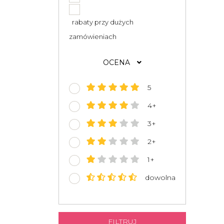
rabaty przy dużych
zamówieniach
OCENA
5
4+
3+
2+
1+
dowolna
FILTRUJ