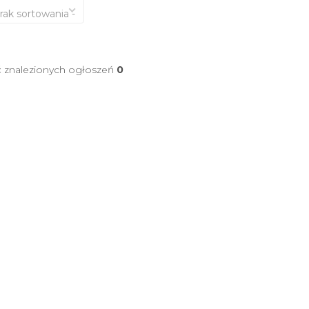
brak sortowania -
ć znalezionych ogłoszeń
0