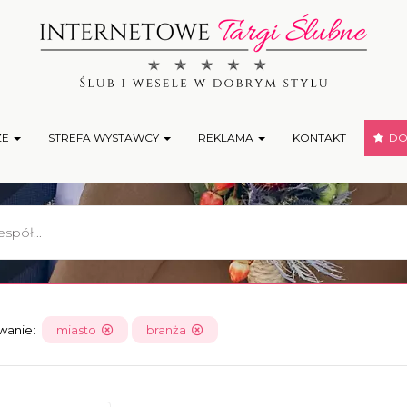
ŻE
STREFA WYSTAWCY
REKLAMA
KONTAKT
DOD
owanie:
miasto
branża