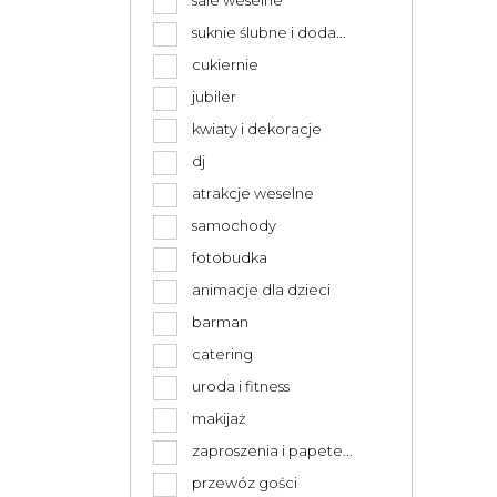
sale weselne
suknie ślubne i doda...
cukiernie
jubiler
kwiaty i dekoracje
dj
atrakcje weselne
samochody
fotobudka
animacje dla dzieci
barman
catering
uroda i fitness
makijaż
zaproszenia i papete...
przewóz gości