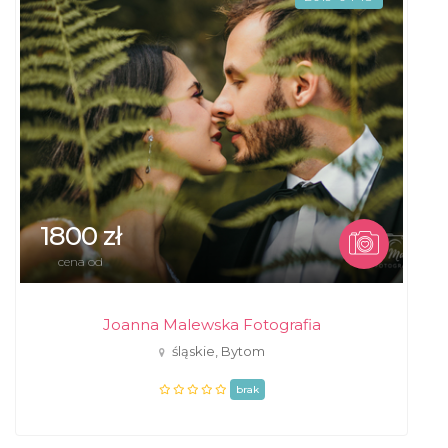
1800 zł
cena od
Joanna Malewska Fotografia
śląskie, Bytom
brak