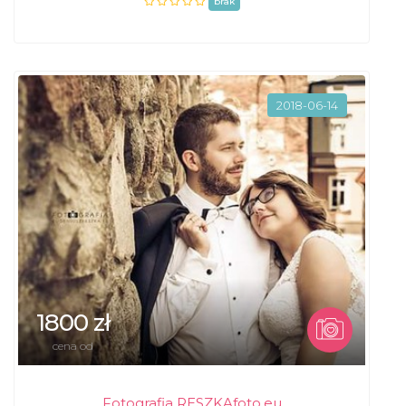
brak
2018-06-14
1800 zł
cena od
Fotografia RESZKAfoto.eu