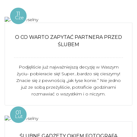
11
Cze
O CO WARTO ZAPYTAĆ PARTNERA PRZED
ŚLUBEM
Podjęliście już najważniejszą decyzję w Waszym
życiu- pobieracie się! Super…bardzo się cieszymy!
Znacie się z pewnością „jak łyse konie.” Nie jedno
już ze sobą przeżyliście, potraficie godzinami
rozmawiać o wszystkim i o niczym.
01
Lut
ŚLUBNE GADŻETY OKIEM FOTOGRAFA