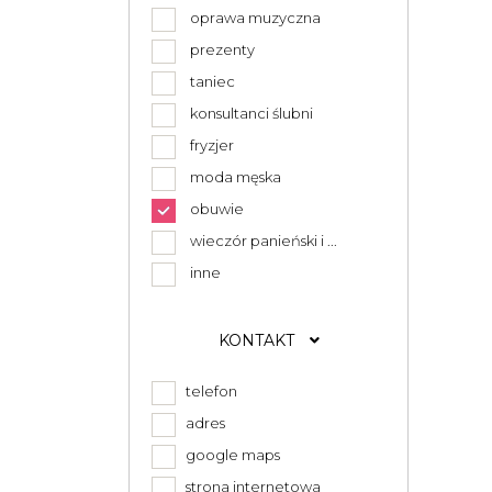
oprawa muzyczna
prezenty
taniec
konsultanci ślubni
fryzjer
moda męska
obuwie
wieczór panieński i ...
inne
KONTAKT
telefon
adres
google maps
strona internetowa