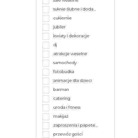
sale weselne
suknie ślubne i doda...
cukiernie
jubiler
kwiaty i dekoracje
dj
atrakcje weselne
samochody
fotobudka
animacje dla dzieci
barman
catering
uroda i fitness
makijaż
zaproszenia i papete...
przewóz gości