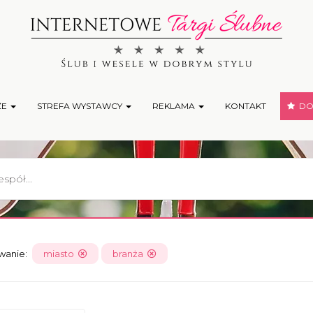
ŻE
STREFA WYSTAWCY
REKLAMA
KONTAKT
DOD
owanie:
miasto
branża