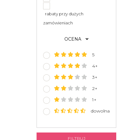
rabaty przy dużych
zamówieniach
OCENA
5
4+
3+
2+
1+
dowolna
FILTRUJ