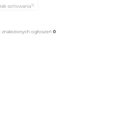
brak sortowania -
ć znalezionych ogłoszeń
0