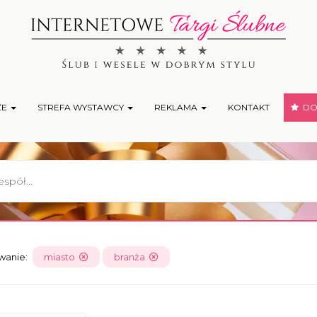
ŻE
STREFA WYSTAWCY
REKLAMA
KONTAKT
DOD
owanie:
miasto
branża