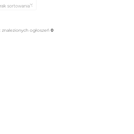
brak sortowania -
ć znalezionych ogłoszeń
0