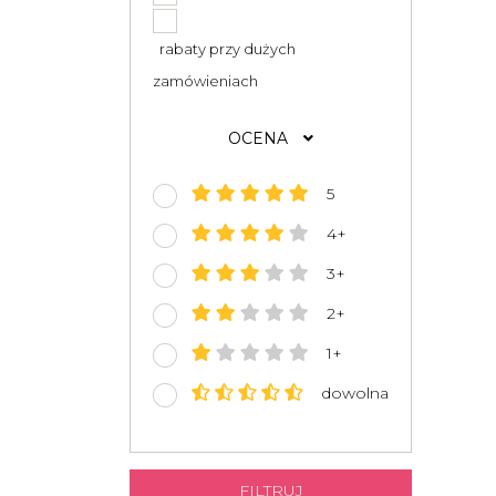
rabaty przy dużych
zamówieniach
OCENA
5
4+
3+
2+
1+
dowolna
FILTRUJ