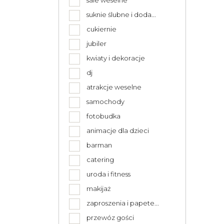
sale weselne
suknie ślubne i doda...
cukiernie
jubiler
kwiaty i dekoracje
dj
atrakcje weselne
samochody
fotobudka
animacje dla dzieci
barman
catering
uroda i fitness
makijaż
zaproszenia i papete...
przewóz gości