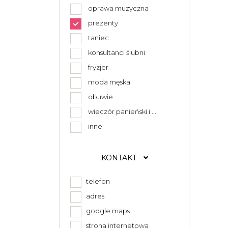
oprawa muzyczna
prezenty
taniec
konsultanci ślubni
fryzjer
moda męska
obuwie
wieczór panieński i ...
inne
KONTAKT
telefon
adres
google maps
strona internetowa