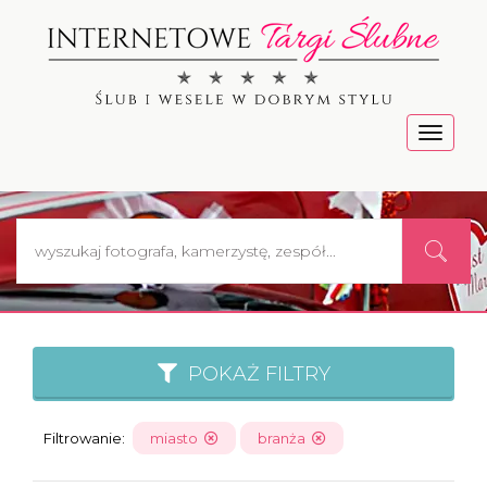
Menu
POKAŻ FILTRY
Filtrowanie:
miasto
branża