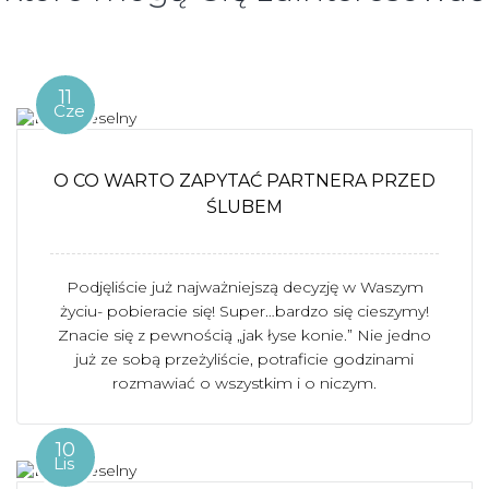
11
Cze
O CO WARTO ZAPYTAĆ PARTNERA PRZED
ŚLUBEM
Podjęliście już najważniejszą decyzję w Waszym
życiu- pobieracie się! Super…bardzo się cieszymy!
Znacie się z pewnością „jak łyse konie.” Nie jedno
już ze sobą przeżyliście, potraficie godzinami
rozmawiać o wszystkim i o niczym.
10
Lis