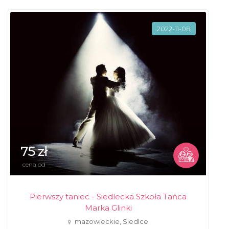
2022-11-08
75 zł
cena od
Pierwszy taniec - Siedlecka Szkoła Tańca
Marka Glinki
mazowieckie, Siedlce