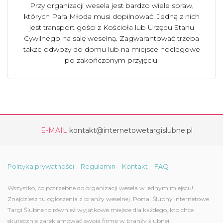
Przy organizacji wesela jest bardzo wiele spraw,
których Para Młoda musi dopilnować. Jedną z nich
jest transport gości z Kościoła lub Urzędu Stanu
Cywilnego na salę weselną. Zagwarantować trzeba
także odwozy do domu lub na miejsce noclegowe
po zakończonym przyjęciu.
E-MAIL
kontakt@internetowetargislubne.pl
Polityka prywatności
Regulamin
Kontakt
FAQ
Wszystko, co potrzebne do organizacji wesela w jednym miejscu!
Znajdziesz tu ogłoszenia z branży weselnej. Portal Ślubny Internetowe
Targi Ślubne to również wyjątkowe miejsce dla każdego, kto chce
skutecznie zareklamować swoją firmę w branży ślubnej.