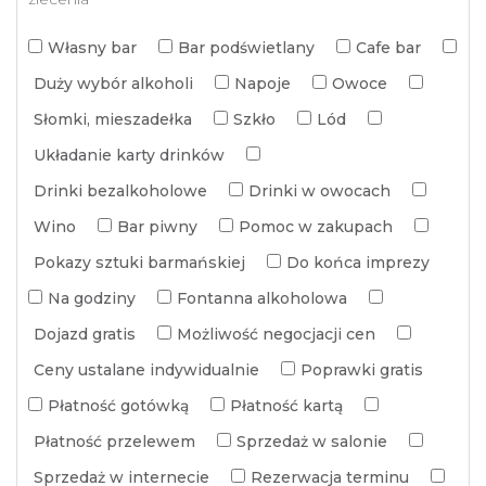
Własny bar
Bar podświetlany
Cafe bar
Duży wybór alkoholi
Napoje
Owoce
Słomki, mieszadełka
Szkło
Lód
Układanie karty drinków
Drinki bezalkoholowe
Drinki w owocach
Wino
Bar piwny
Pomoc w zakupach
Pokazy sztuki barmańskiej
Do końca imprezy
Na godziny
Fontanna alkoholowa
Dojazd gratis
Możliwość negocjacji cen
Ceny ustalane indywidualnie
Poprawki gratis
Płatność gotówką
Płatność kartą
Płatność przelewem
Sprzedaż w salonie
Sprzedaż w internecie
Rezerwacja terminu