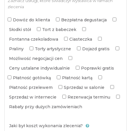
Zaznacz usługi, które świadczył wystawca w ramach
zlecenia
Dowóz do klienta
Bezpłatna degustacja
Słodki stół
Tort z babeczek
Fontanna czekoladowa
Ciasteczka
Praliny
Torty artystyczne
Dojazd gratis
Możliwość negocjacji cen
Ceny ustalane indywidualnie
Poprawki gratis
Płatność gotówką
Płatność kartą
Płatność przelewem
Sprzedaż w salonie
Sprzedaż w internecie
Rezerwacja terminu
Rabaty przy dużych zamówieniach
Jaki był koszt wykonania zlecenia?