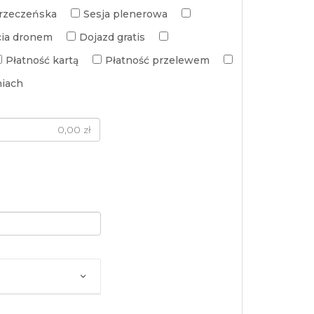
arzeczeńska
Sesja plenerowa
cia dronem
Dojazd gratis
Płatność kartą
Płatność przelewem
niach