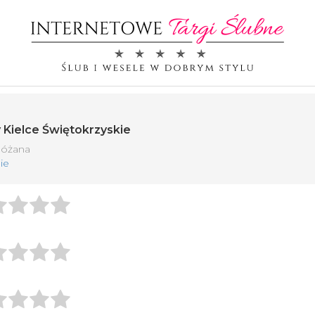
 Kielce Świętokrzyskie
 Różana
ie