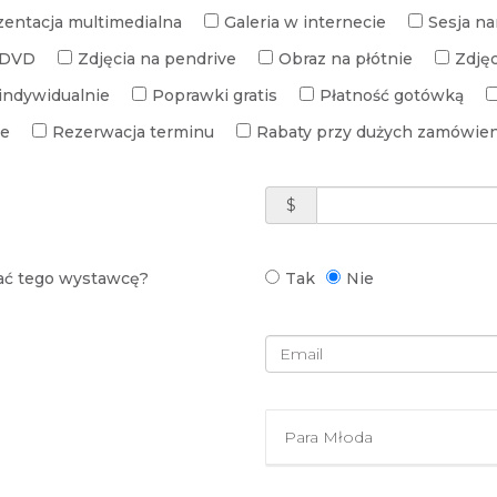
zentacja multimedialna
Galeria w internecie
Sesja n
e DVD
Zdjęcia na pendrive
Obraz na płótnie
Zdję
indywidualnie
Poprawki gratis
Płatność gotówką
ie
Rezerwacja terminu
Rabaty przy dużych zamówie
$
rać tego wystawcę?
Tak
Nie