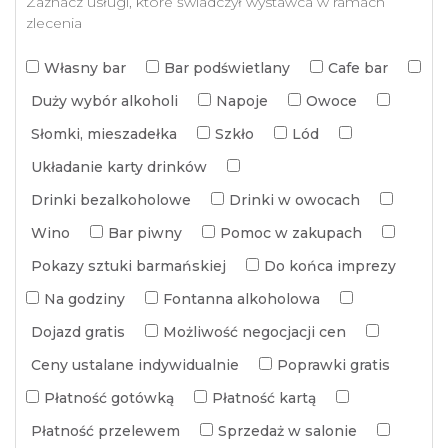
Zaznacz usługi, które świadczył wystawca w ramach
zlecenia
Własny bar
Bar podświetlany
Cafe bar
Duży wybór alkoholi
Napoje
Owoce
Słomki, mieszadełka
Szkło
Lód
Układanie karty drinków
Drinki bezalkoholowe
Drinki w owocach
Wino
Bar piwny
Pomoc w zakupach
Pokazy sztuki barmańskiej
Do końca imprezy
Na godziny
Fontanna alkoholowa
Dojazd gratis
Możliwość negocjacji cen
Ceny ustalane indywidualnie
Poprawki gratis
Płatność gotówką
Płatność kartą
Płatność przelewem
Sprzedaż w salonie