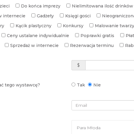
zieci
Do końca imprezy
Nielimitowana ilość drinków
w internecie
Gadżety
Księgi gości
Nieograniczona
ry
Kącik plastyczny
Konkursy
Malowanie twarz
Ceny ustalane indywidualnie
Poprawki gratis
Pła
Sprzedaż w internecie
Rezerwacja terminu
Rab
$
rać tego wystawcę?
Tak
Nie