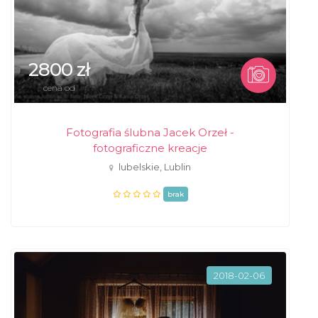
2800 zł
cena od
Fotografia ślubna Jacek Orzeł -
fotograficzne kreacje
lubelskie, Lublin
brak
2018-02-06