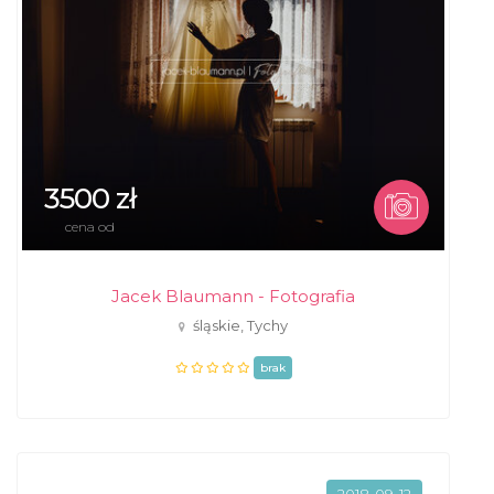
3500 zł
cena od
Jacek Blaumann - Fotografia
śląskie, Tychy
brak