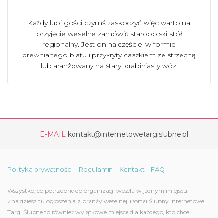
Każdy lubi gości czymś zaskoczyć więc warto na
przyjęcie weselne zamówić staropolski stół
regionalny. Jest on najczęściej w formie
drewnianego blatu i przykryty daszkiem ze strzechą
lub aranżowany na stary, drabiniasty wóz.
E-MAIL
kontakt@internetowetargislubne.pl
Polityka prywatności
Regulamin
Kontakt
FAQ
Wszystko, co potrzebne do organizacji wesela w jednym miejscu!
Znajdziesz tu ogłoszenia z branży weselnej. Portal Ślubny Internetowe
Targi Ślubne to również wyjątkowe miejsce dla każdego, kto chce