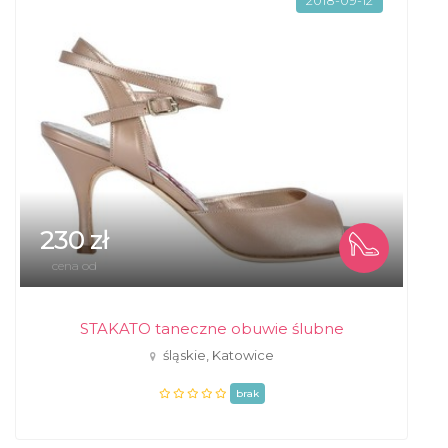
2018-09-12
230 zł
cena od
STAKATO taneczne obuwie ślubne
śląskie, Katowice
brak