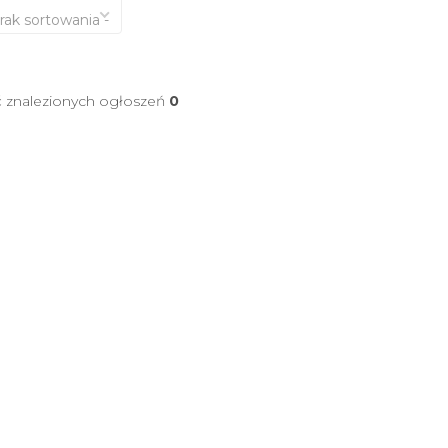
brak sortowania -
ć znalezionych ogłoszeń
0