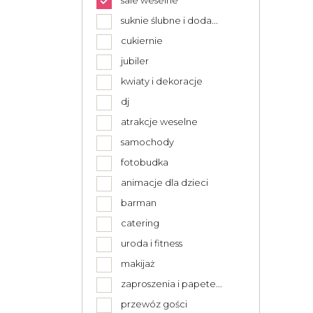
sale weselne
suknie ślubne i doda...
cukiernie
jubiler
kwiaty i dekoracje
dj
atrakcje weselne
samochody
fotobudka
animacje dla dzieci
barman
catering
uroda i fitness
makijaż
zaproszenia i papete...
przewóz gości