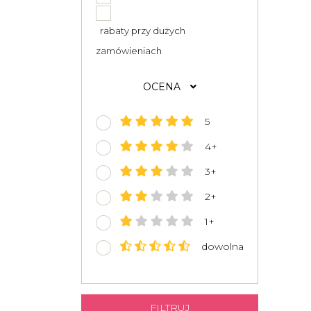
rabaty przy dużych
zamówieniach
OCENA
5
4+
3+
2+
1+
dowolna
FILTRUJ