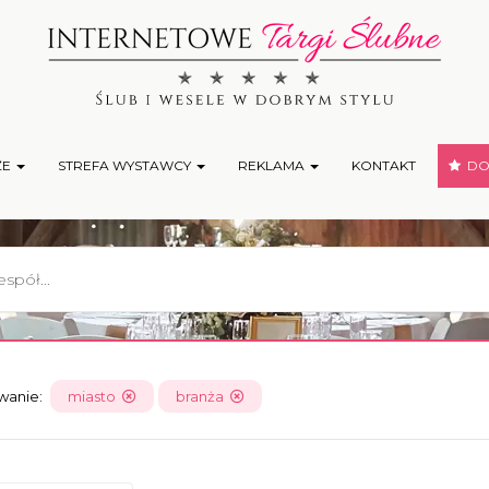
ŻE
STREFA WYSTAWCY
REKLAMA
KONTAKT
DOD
owanie:
miasto
branża