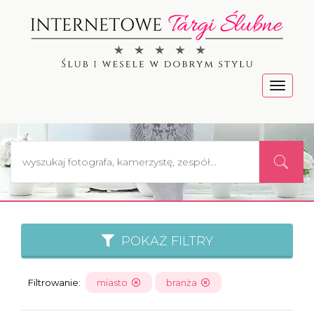
Menu
POKAŻ FILTRY
Filtrowanie:
miasto
branża