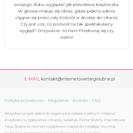
swojego ślubu wyglądać jak prawdziwa księżniczka.
W głowie maluje się obraz, gdzie piękna suknia
ciągnie się przez cały Kościół w drodze do ołtarza.
Czy jest coś, co pozwoli na tak spektakularny
wygląd? Oczywiście- to tren! Przekonaj się czy
warto!
E-MAIL
kontakt@internetowetargislubne.pl
Polityka prywatności
Regulamin
Kontakt
FAQ
Wszystko, co potrzebne do organizacji wesela w jednym miejscu!
Znajdziesz tu ogłoszenia z branży weselnej. Portal Ślubny Internetowe
Targi Ślubne to również wyjątkowe miejsce dla każdego, kto chce
skutecznie zareklamować swoją firmę w branży ślubnej.