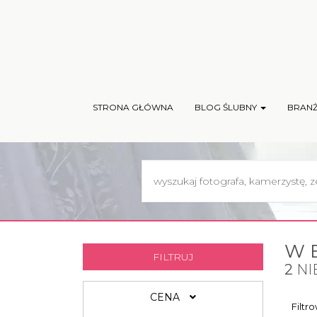
STRONA GŁÓWNA
BLOG ŚLUBNY
BRAN
W 
FILTRUJ
2
NI
CENA
Filtr