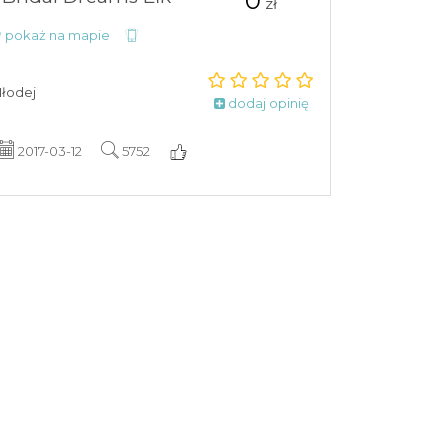
0
zł
pokaż na mapie
Młodej
dodaj opinię
2017-03-12
5752