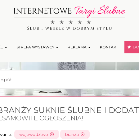
ŻE
STREFA WYSTAWCY
REKLAMA
KONTAKT
DOD
BRANŻY SUKNIE ŚLUBNE I DODAT
ESAMOWITE OGŁOSZENIA!
owanie:
województwo
branża