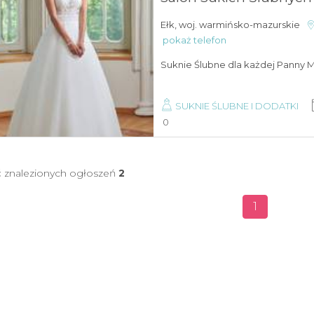
Ełk, woj. warmińsko-mazurskie
pokaż telefon
Suknie Ślubne dla każdej Panny 
SUKNIE ŚLUBNE I DODATKI
0
ć znalezionych ogłoszeń
2
1