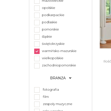
mazowieckie
opolskie
podkarpackie
podlaskie
pomorskie
śląskie
świętokrzyskie
warmińsko-mazurskie
wielkopolskie
Iloś
zachodniopomorskie
BRANŻA
fotografia
film
zespoły muzyczne