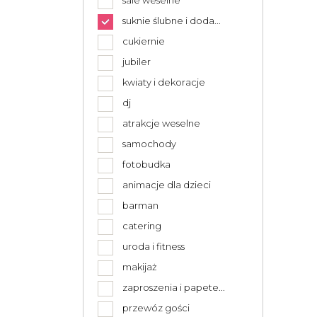
sale weselne
suknie ślubne i doda...
cukiernie
jubiler
kwiaty i dekoracje
dj
atrakcje weselne
samochody
fotobudka
animacje dla dzieci
barman
catering
uroda i fitness
makijaż
zaproszenia i papete...
przewóz gości