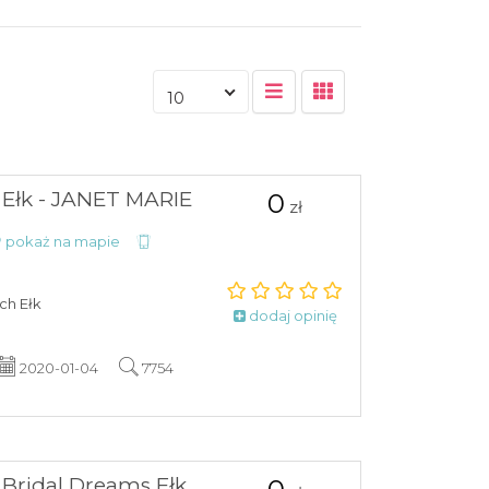
10
 Ełk - JANET MARIE
0
zł
pokaż na mapie
ch Ełk
dodaj opinię
2020-01-04
7754
 Bridal Dreams Ełk