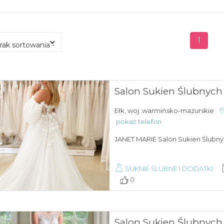
1
brak sortowania -
Salon Sukien Ślubnych
Ełk, woj. warmińsko-mazurskie
pokaż telefon
JANET MARIE Salon Sukien Ślubny
SUKNIE ŚLUBNE I DODATKI
0
Salon Sukien Ślubnych