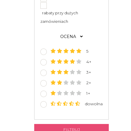
rabaty przy dużych
zamówieniach
OCENA
5
4+
3+
2+
1+
dowolna
FILTRUJ