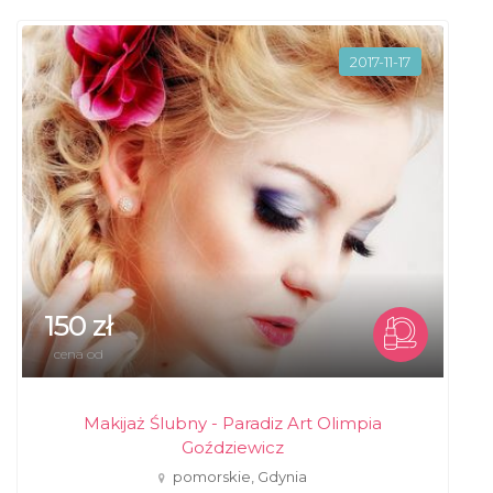
2017-11-17
150 zł
cena od
Makijaż Ślubny - Paradiz Art Olimpia
Goździewicz
pomorskie, Gdynia