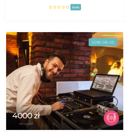
brak
2018-08-05
4000 zł
cena od