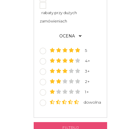
rabaty przy dużych
zamówieniach
OCENA
5
4+
3+
2+
1+
dowolna
FILTRUJ