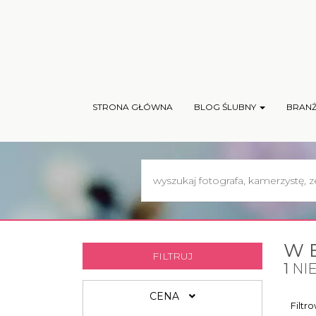
STRONA GŁÓWNA
BLOG ŚLUBNY
BRAN
W 
FILTRUJ
1
NI
CENA
Filtr