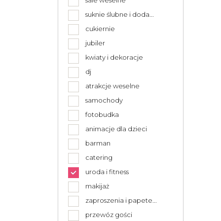
sale weselne
suknie ślubne i doda...
cukiernie
jubiler
kwiaty i dekoracje
dj
atrakcje weselne
samochody
fotobudka
animacje dla dzieci
barman
catering
uroda i fitness
makijaż
zaproszenia i papete...
przewóz gości