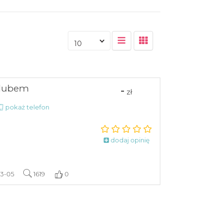
10
 ślubem
-
zł
pokaż telefon
dodaj opinię
03-05
1619
0