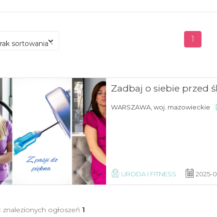
1
brak sortowania -
Zadbaj o siebie przed
WARSZAWA, woj. mazowieckie
URODA I FITNESS
2025-
ć znalezionych ogłoszeń
1