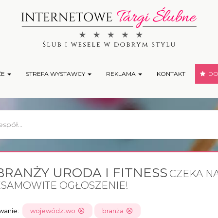
ŻE
STREFA WYSTAWCY
REKLAMA
KONTAKT
DOD
BRANŻY URODA I FITNESS
CZEKA NA
ESAMOWITE OGŁOSZENIE!
owanie:
województwo
branża