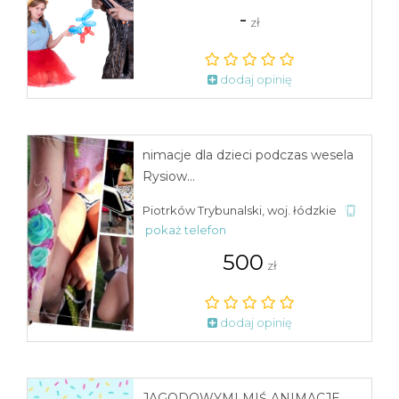
-
zł
dodaj opinię
nimacje dla dzieci podczas wesela
Rysiow...
Piotrków Trybunalski, woj. łódzkie
pokaż telefon
500
zł
dodaj opinię
JAGODOWYMI MIŚ ANIMACJE