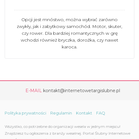
Opcji jest mnóstwo, można wybrać zarówno
zwykły, jak i zabytkowy samochód. Motor, skuter,
czy rower. Dla bardziej romantycznych w grę
wchodzi również bryczka, dorożka, czy nawet
karoca.
E-MAIL
kontakt@internetowetargislubne.pl
Polityka prywatności
Regulamin
Kontakt
FAQ
Wszystko, co potrzebne do organizacji wesela w jednym miejscu!
Znajdziesz tu ogłoszenia z branży weselnej. Portal Ślubny Internetowe