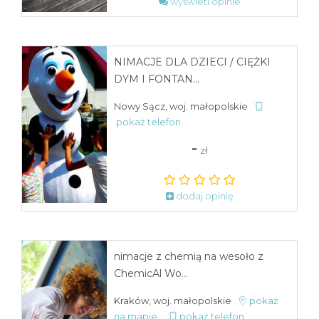
wyświetl opinie
NIMACJE DLA DZIECI / CIĘŻKI
DYM I FONTAN...
Nowy Sącz, woj. małopolskie
pokaż telefon
-
zł
dodaj opinię
nimacje z chemią na wesoło z
ChemicAl Wo...
Kraków, woj. małopolskie
pokaż
na mapie
pokaż telefon