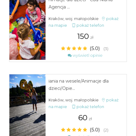
Agencja ...
Kraków, woj. małopolskie
pokaż
na mapie
pokaż telefon
150
zł
(5.0)
(3)
wyświetl opinie
iania na wesele/Animacje dla
dzieci/Opie...
Kraków, woj. małopolskie
pokaż
na mapie
pokaż telefon
60
zł
(5.0)
(2)