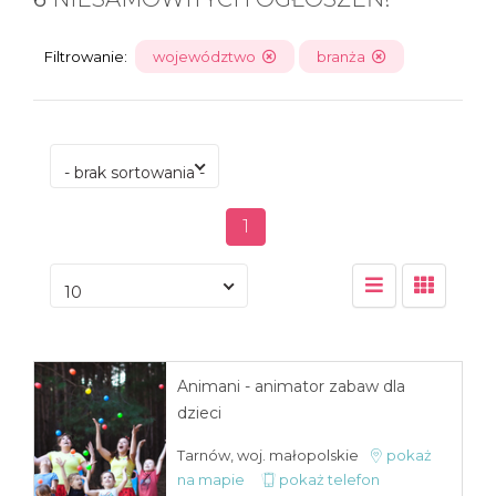
Filtrowanie:
województwo
branża
- brak sortowania -
1
10
Animani - animator zabaw dla
dzieci
Tarnów, woj. małopolskie
pokaż
na mapie
pokaż telefon