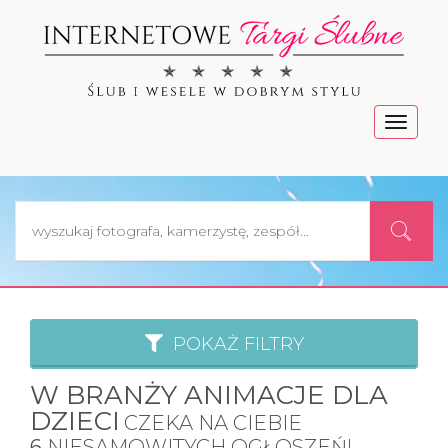
Menu
POKAŻ FILTRY
W BRANŻY ANIMACJE DLA
DZIECI
CZEKA NA CIEBIE
6
NIESAMOWITYCH OGŁOSZEŃ!