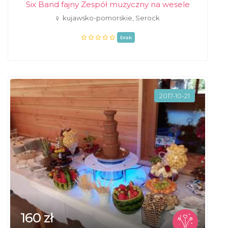
Six Band fajny Zespół muzyczny na wesele
kujawsko-pomorskie, Serock
brak
2017-10-21
160 zł