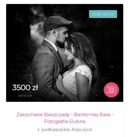
2018-06-20
3500 zł
cena od
Zakochane Bieszczady - Bartłomiej Bara -
Fotografia Ślubna
podkarpackie, Ropczyce