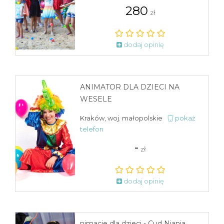
280
zł
dodaj opinię
ANIMATOR DLA DZIECI NA
WESELE
Kraków, woj. małopolskie
pokaż
telefon
-
zł
dodaj opinię
nimacje dla dzieci - Cud Niania