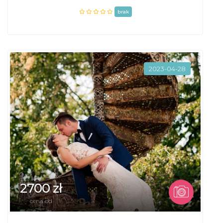
brak
2023-04-28
2700 zł
cena od