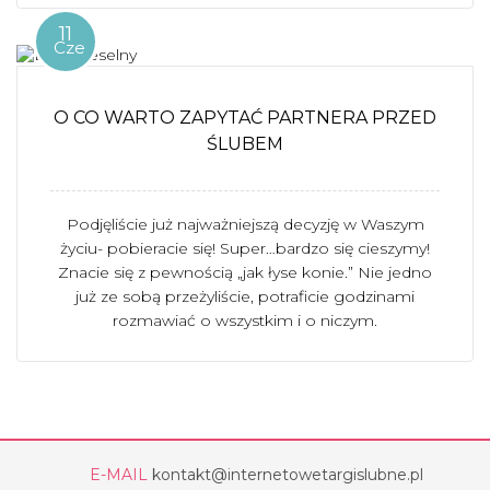
11
Cze
O CO WARTO ZAPYTAĆ PARTNERA PRZED
ŚLUBEM
Podjęliście już najważniejszą decyzję w Waszym
życiu- pobieracie się! Super…bardzo się cieszymy!
Znacie się z pewnością „jak łyse konie.” Nie jedno
już ze sobą przeżyliście, potraficie godzinami
rozmawiać o wszystkim i o niczym.
E-MAIL
kontakt@internetowetargislubne.pl