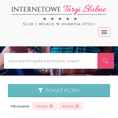
Menu
POKAŻ FILTRY
Filtrowanie:
miasto
branża