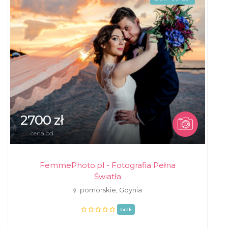
2700 zł
cena od
FemmePhoto.pl - Fotografia Pełna
Światła
pomorskie, Gdynia
brak