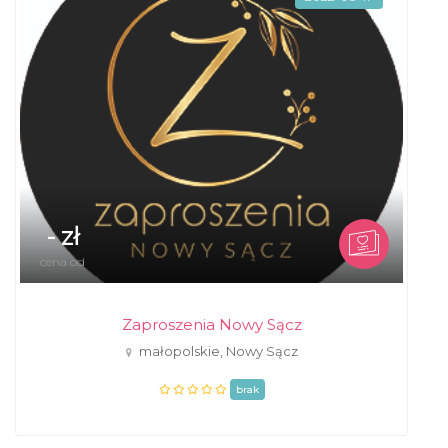
- zł
cena od
Zaproszenia Nowy Sącz
małopolskie, Nowy Sącz
brak