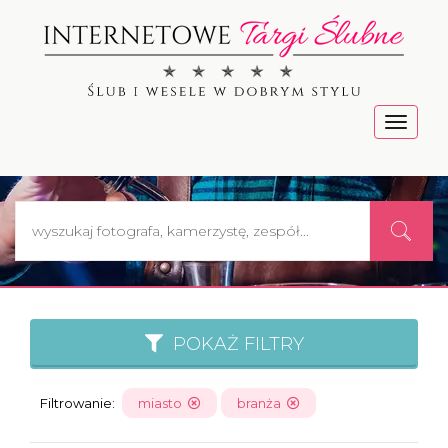
Menu
POKAŻ FILTRY
Filtrowanie:
miasto
branża