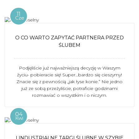
11
Cze
O CO WARTO ZAPYTAĆ PARTNERA PRZED
ŚLUBEM
Podjęliście już najważniejszą decyzję w Waszym
życiu- pobieracie się! Super…bardzo się cieszymy!
Znacie się z pewnością „jak łyse konie.” Nie jedno
już ze sobą przeżyliście, potraficie godzinami
rozmawiać o wszystkim i o niczym.
04
Kwi
I INDUSTRIALNE TARGI ŚLUBNE W SZYBIE