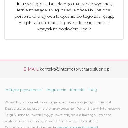
dniu swojego ślubu, dlatego tak często wybierają
letnie miesiące. Długi dzień, słońce i bujna o tej
porze roku przyroda faktycznie do tego zachęcają.
Ale jak sobie poradzić, gdy żar leje się z nieba i
wszystkim doskwiera upał?
E-MAIL
kontakt@internetowetargislubne.pl
Polityka prywatności
Regulamin
Kontakt
FAQ
Wszystko, co potrzebne do organizacji wesela w jednym miejscu!
Znajdziesz tu ogłoszenia z branży weselnej. Portal Ślubny Internetowe
Targi Ślubne to również wyjątkowe miejsce dla każdego, kto chce
skutecznie zareklamować swoją firmę w branży ślubnej.
Zapraszamy także do śledzenia
naszego bloga ślubnego!