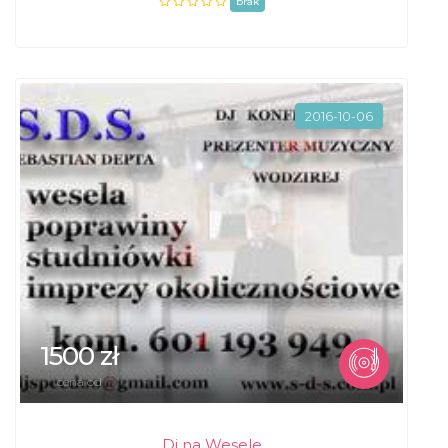
brak
2016-10-06
1500 zł
cena od
Dj na Wesele