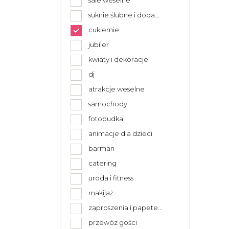
sale weselne
suknie ślubne i doda...
cukiernie
jubiler
kwiaty i dekoracje
dj
atrakcje weselne
samochody
fotobudka
animacje dla dzieci
barman
catering
uroda i fitness
makijaż
zaproszenia i papete...
przewóz gości