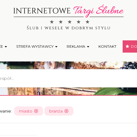
ŻE
STREFA WYSTAWCY
REKLAMA
KONTAKT
DOD
owanie:
miasto
branża