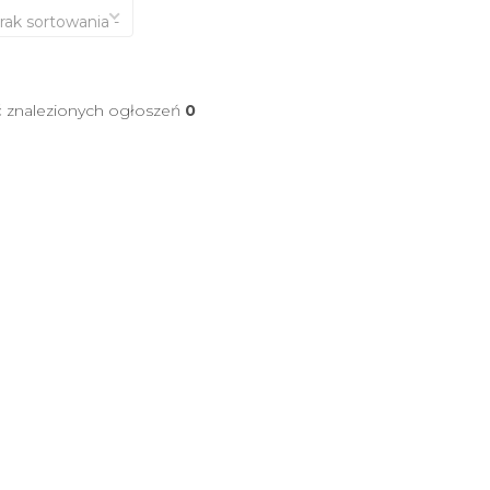
brak sortowania -
ć znalezionych ogłoszeń
0