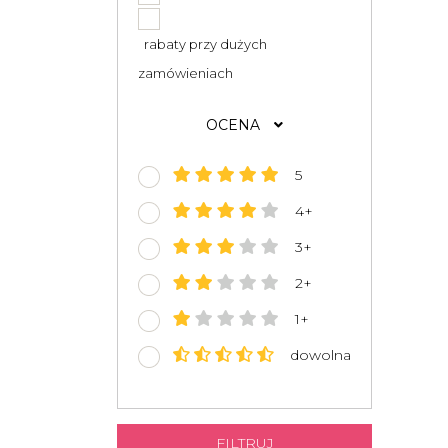
rabaty przy dużych
zamówieniach
OCENA
5
4+
3+
2+
1+
dowolna
FILTRUJ