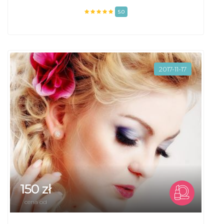
5.0
2017-11-17
150 zł
cena od