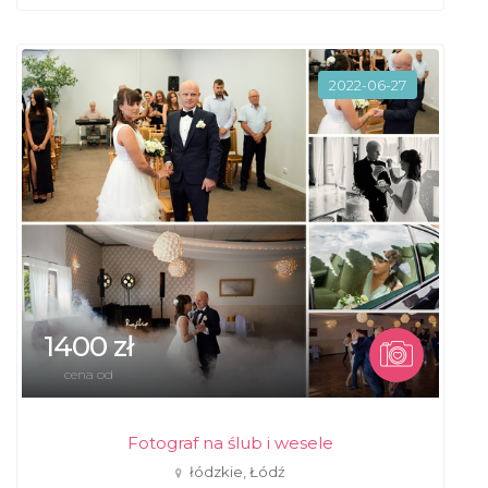
2022-06-27
1400 zł
cena od
Fotograf na ślub i wesele
łódzkie, Łódź