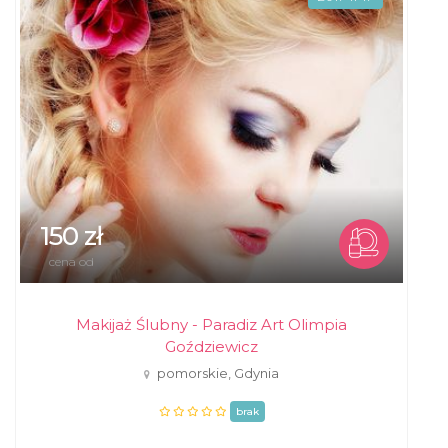
150 zł
cena od
Makijaż Ślubny - Paradiz Art Olimpia
Goździewicz
pomorskie, Gdynia
brak