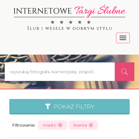
Menu
POKAŻ FILTRY
Filtrowanie:
miasto
branża