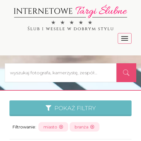
Menu
POKAŻ FILTRY
Filtrowanie:
miasto
branża