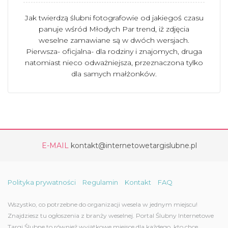
Jak twierdzą ślubni fotografowie od jakiegoś czasu
panuje wśród Młodych Par trend, iż zdjęcia
weselne zamawiane są w dwóch wersjach.
Pierwsza- oficjalna- dla rodziny i znajomych, druga
natomiast nieco odważniejsza, przeznaczona tylko
dla samych małżonków.
E-MAIL
kontakt@internetowetargislubne.pl
Polityka prywatności
Regulamin
Kontakt
FAQ
Wszystko, co potrzebne do organizacji wesela w jednym miejscu!
Znajdziesz tu ogłoszenia z branży weselnej. Portal Ślubny Internetowe
Targi Ślubne to również wyjątkowe miejsce dla każdego, kto chce