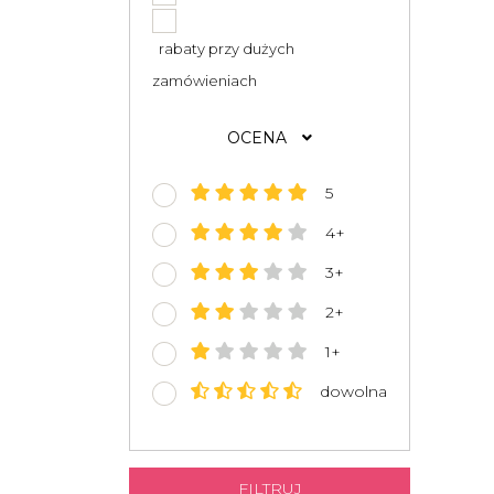
rabaty przy dużych
zamówieniach
OCENA
5
4+
3+
2+
1+
dowolna
FILTRUJ