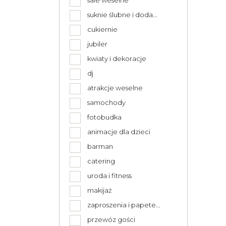
sale weselne
suknie ślubne i doda...
cukiernie
jubiler
kwiaty i dekoracje
dj
atrakcje weselne
samochody
fotobudka
animacje dla dzieci
barman
catering
uroda i fitness
makijaż
zaproszenia i papete...
przewóz gości