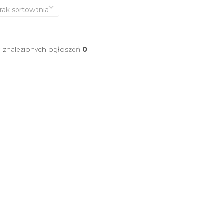
brak sortowania -
ć znalezionych ogłoszeń
0