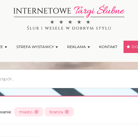
ŻE
STREFA WYSTAWCY
REKLAMA
KONTAKT
DOD
owanie:
miasto
branża