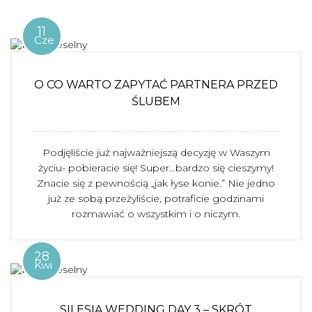
11
Cze
O CO WARTO ZAPYTAĆ PARTNERA PRZED
ŚLUBEM
Podjęliście już najważniejszą decyzję w Waszym
życiu- pobieracie się! Super…bardzo się cieszymy!
Znacie się z pewnością „jak łyse konie.” Nie jedno
już ze sobą przeżyliście, potraficie godzinami
rozmawiać o wszystkim i o niczym.
28
Kwi
SILESIA WEDDING DAY 3 – SKRÓT