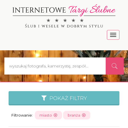
Menu
POKAŻ FILTRY
Filtrowanie:
miasto
branża