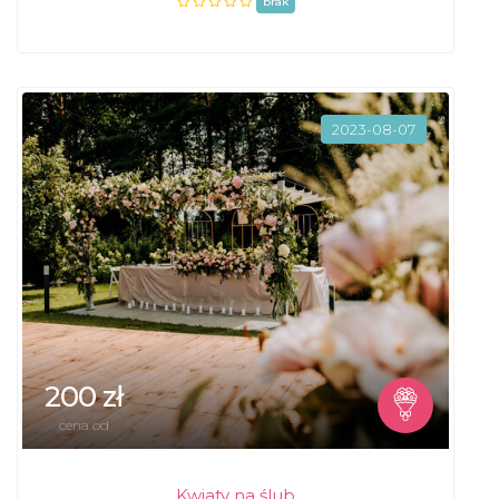
brak
2023-08-07
200 zł
cena od
Kwiaty na ślub