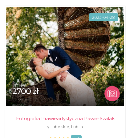
2023-04-28
2700 zł
cena od
Fotografia Prawieartystyczna Paweł Szalak
lubelskie, Lublin