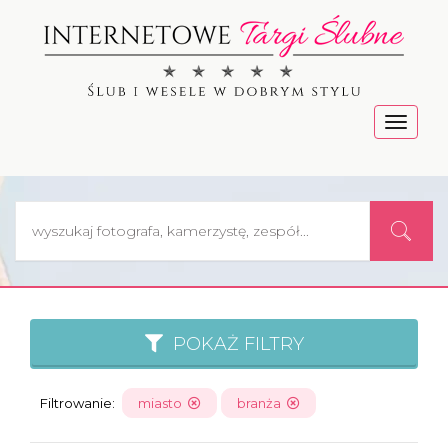
Menu
POKAŻ FILTRY
Filtrowanie:
miasto
branża