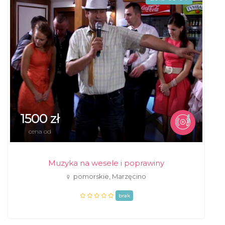
1500 zł
cena od
Muzyka na wesele i poprawiny
pomorskie, Marzęcino
brak