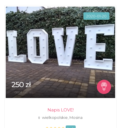
2020-01-20
250 zł
cena od
Napis LOVE!
wielkopolskie, Mosina