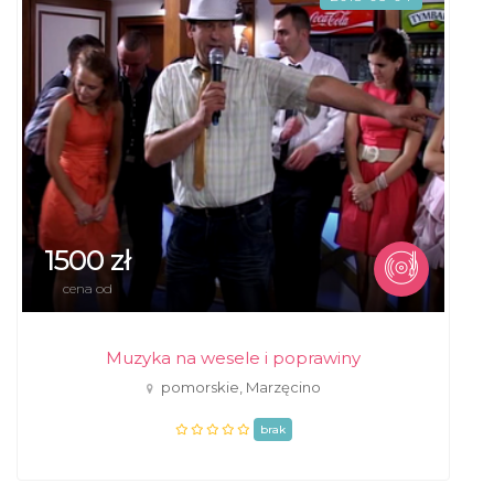
1500 zł
cena od
Muzyka na wesele i poprawiny
pomorskie, Marzęcino
brak