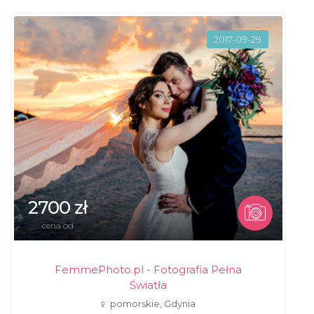
2017-09-29
2700 zł
cena od
FemmePhoto.pl - Fotografia Pełna
Światła
pomorskie, Gdynia