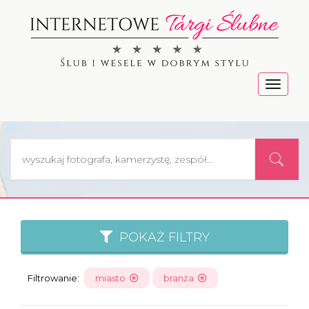
Menu
POKAŻ FILTRY
Filtrowanie:
miasto
branża