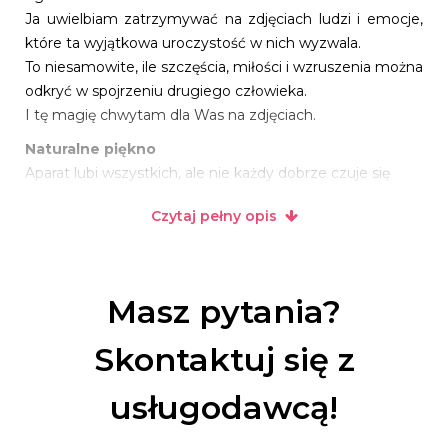
Ja uwielbiam zatrzymywać na zdjęciach ludzi i emocje,
które ta wyjątkowa uroczystość w nich wyzwala.
To niesamowite, ile szczęścia, miłości i wzruszenia można
odkryć w spojrzeniu drugiego człowieka.
I tę magię chwytam dla Was na zdjęciach.
Naturalne piękno
Aparat lubi wszystkich, ale nie każdy dobrze czuje się
przed obiektywem.
Czytaj pełny opis
Wiem to. Dlatego przez lata wykształciłem w sobie
umiejętność bycia niewidzialnym.
Podczas uroczystości dbam o komfort wszystkich gości.
Nie jest przecież tajemnicą,
Masz pytania?
że najlepsze kadry, to te niepozowane. Zdjęcia, które
wykonuję, opowiadają nie tylko
Skontaktuj się z
miłosne historie, ale także przeżycia towarzyszące
zaproszonym przez Was bliskim osobom.
usługodawcą!
Najszybszy z najlepszych
Teraz Cię zaskoczę! Nie minie 14 dni od daty Waszego