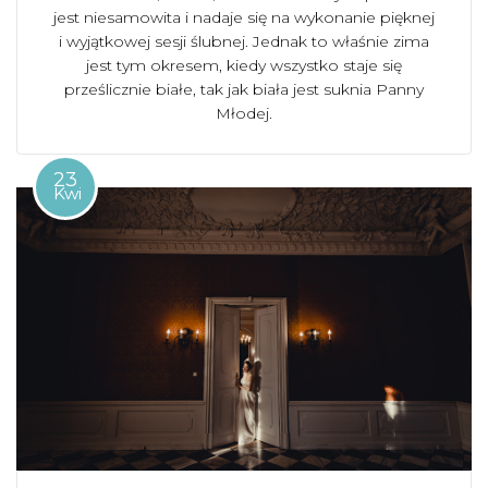
jest niesamowita i nadaje się na wykonanie pięknej
i wyjątkowej sesji ślubnej. Jednak to właśnie zima
jest tym okresem, kiedy wszystko staje się
prześlicznie białe, tak jak biała jest suknia Panny
Młodej.
23
Kwi