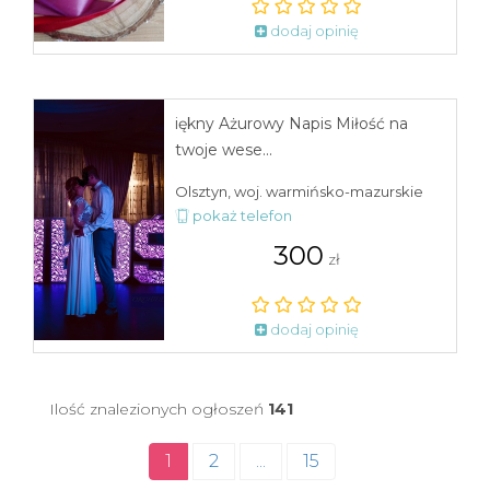
dodaj opinię
iękny Ażurowy Napis Miłość na
twoje wese...
Olsztyn, woj. warmińsko-mazurskie
pokaż telefon
300
zł
dodaj opinię
Ilość znalezionych ogłoszeń
141
1
2
...
15