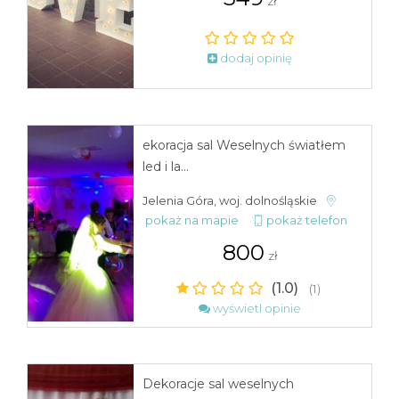
zł
dodaj opinię
ekoracja sal Weselnych światłem
led i la...
Jelenia Góra, woj. dolnośląskie
pokaż na mapie
pokaż telefon
800
zł
(1.0)
(1)
wyświetl opinie
Dekoracje sal weselnych