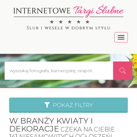
Menu
POKAŻ FILTRY
W BRANŻY KWIATY I
DEKORACJE
CZEKA NA CIEBIE
141
NIESAMOWITYCH OGŁOSZEŃ!