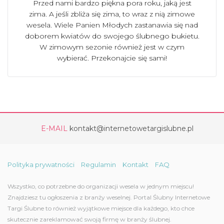
Przed nami bardzo piękna pora roku, jaką jest
zima. A jeśli zbliża się zima, to wraz z nią zimowe
wesela. Wiele Panien Młodych zastanawia się nad
doborem kwiatów do swojego ślubnego bukietu.
W zimowym sezonie również jest w czym
wybierać. Przekonajcie się sami!
E-MAIL
kontakt@internetowetargislubne.pl
Polityka prywatności
Regulamin
Kontakt
FAQ
Wszystko, co potrzebne do organizacji wesela w jednym miejscu!
Znajdziesz tu ogłoszenia z branży weselnej. Portal Ślubny Internetowe
Targi Ślubne to również wyjątkowe miejsce dla każdego, kto chce
skutecznie zareklamować swoją firmę w branży ślubnej.