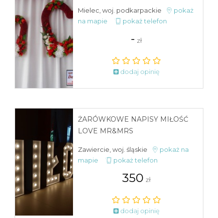
Mielec, woj. podkarpackie
pokaż
na mapie
pokaż telefon
-
zł
dodaj opinię
ŻARÓWKOWE NAPISY MIŁOŚĆ
LOVE MR&MRS
Zawiercie, woj. śląskie
pokaż na
mapie
pokaż telefon
350
zł
dodaj opinię