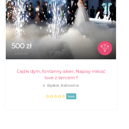
500 zł
cena od
Ciężki dym, fontanny iskier, Napisy miłość
love z sercem !!
śląskie, Katowice
brak