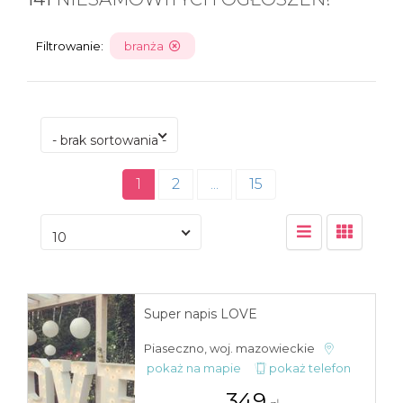
Filtrowanie:
branża
- brak sortowania -
1
2
...
15
10
Super napis LOVE
Piaseczno, woj. mazowieckie
pokaż na mapie
pokaż telefon
349