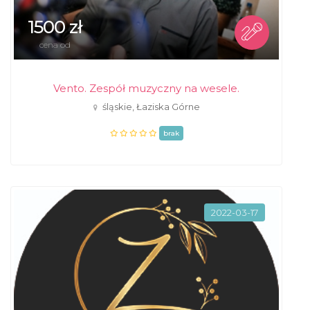
1500 zł
cena od
Vento. Zespół muzyczny na wesele.
śląskie, Łaziska Górne
brak
2022-03-17