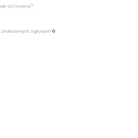
brak sortowania -
ć znalezionych ogłoszeń
0