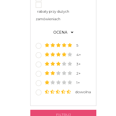
rabaty przy dużych
zamówieniach
OCENA
5
4+
3+
2+
1+
dowolna
FILTRUJ