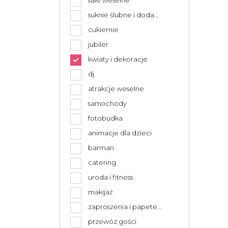
sale weselne
suknie ślubne i doda...
cukiernie
jubiler
kwiaty i dekoracje
dj
atrakcje weselne
samochody
fotobudka
animacje dla dzieci
barman
catering
uroda i fitness
makijaż
zaproszenia i papete...
przewóz gości