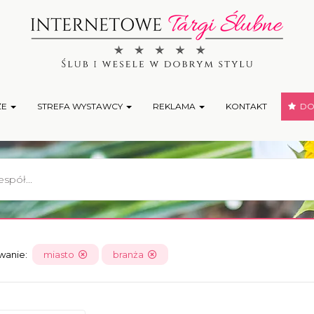
ŻE
STREFA WYSTAWCY
REKLAMA
KONTAKT
DOD
owanie:
miasto
branża