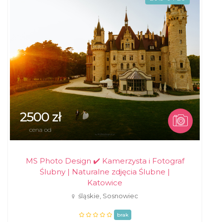
2500 zł
cena od
MS Photo Design ✔️ Kamerzysta i Fotograf
Ślubny | Naturalne zdjęcia Ślubne |
Katowice
śląskie, Sosnowiec
brak