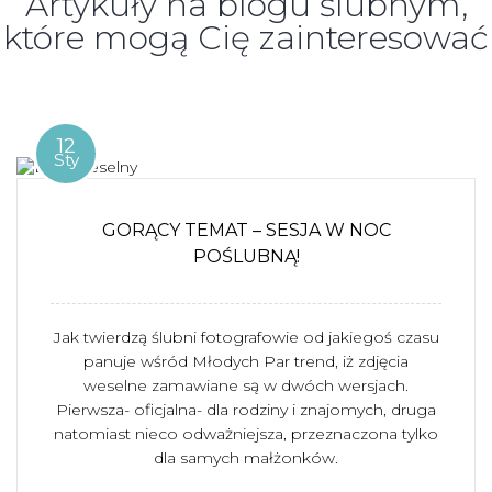
Artykuły na blogu ślubnym,
które mogą Cię zainteresować
12
Sty
GORĄCY TEMAT – SESJA W NOC
POŚLUBNĄ!
Jak twierdzą ślubni fotografowie od jakiegoś czasu
panuje wśród Młodych Par trend, iż zdjęcia
weselne zamawiane są w dwóch wersjach.
Pierwsza- oficjalna- dla rodziny i znajomych, druga
natomiast nieco odważniejsza, przeznaczona tylko
dla samych małżonków.