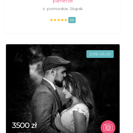
plenerze
pomorskie, Słupsk
5.0
2018-06-20
3500 zł
cena od