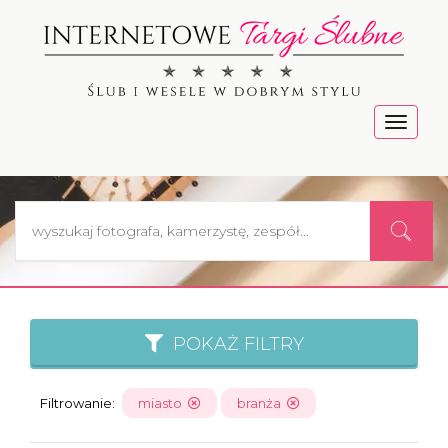
Menu
POKAŻ FILTRY
Filtrowanie:
miasto
branża