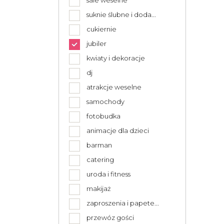
sale weselne
suknie ślubne i doda...
cukiernie
jubiler
kwiaty i dekoracje
dj
atrakcje weselne
samochody
fotobudka
animacje dla dzieci
barman
catering
uroda i fitness
makijaż
zaproszenia i papete...
przewóz gości