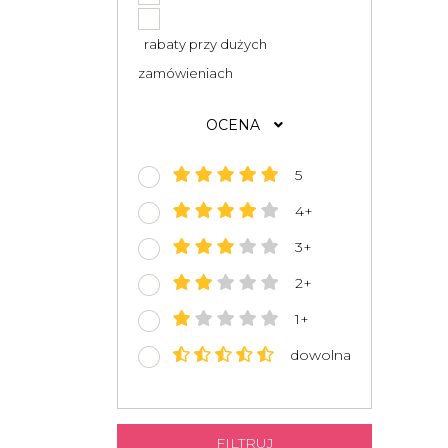
rabaty przy dużych
zamówieniach
OCENA
5
4+
3+
2+
1+
dowolna
FILTRUJ