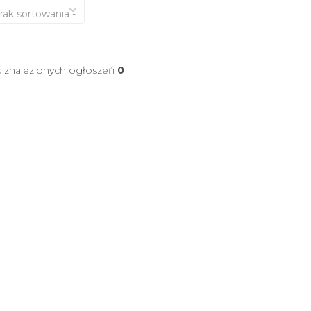
brak sortowania -
ć znalezionych ogłoszeń
0