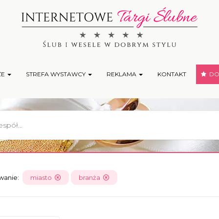
ŻE
STREFA WYSTAWCY
REKLAMA
KONTAKT
DOD
owanie:
miasto
branża