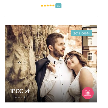
5.0
2018-06-14
1800 zł
cena od