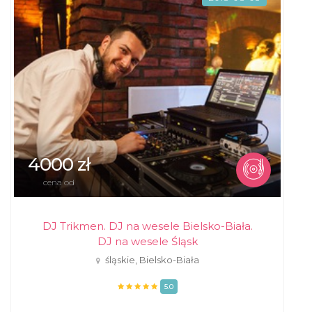
4000 zł
cena od
DJ Trikmen. DJ na wesele Bielsko-Biała.
DJ na wesele Śląsk
śląskie, Bielsko-Biała
5.0