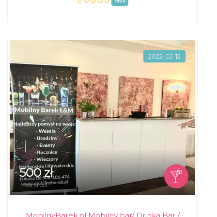
brak
2022-02-12
500 zł
cena od
MobilnyBarek.pl Mobilny bar/ Drinka Bar /