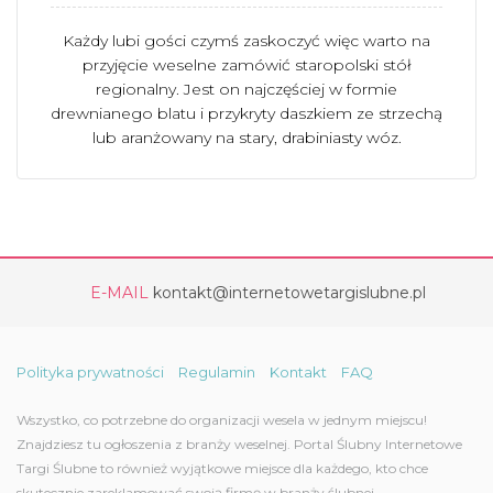
Każdy lubi gości czymś zaskoczyć więc warto na
przyjęcie weselne zamówić staropolski stół
regionalny. Jest on najczęściej w formie
drewnianego blatu i przykryty daszkiem ze strzechą
lub aranżowany na stary, drabiniasty wóz.
E-MAIL
kontakt@internetowetargislubne.pl
Polityka prywatności
Regulamin
Kontakt
FAQ
Wszystko, co potrzebne do organizacji wesela w jednym miejscu!
Znajdziesz tu ogłoszenia z branży weselnej. Portal Ślubny Internetowe
Targi Ślubne to również wyjątkowe miejsce dla każdego, kto chce
skutecznie zareklamować swoją firmę w branży ślubnej.