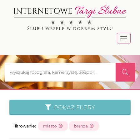
Menu
POKAŻ FILTRY
Filtrowanie:
miasto
branża