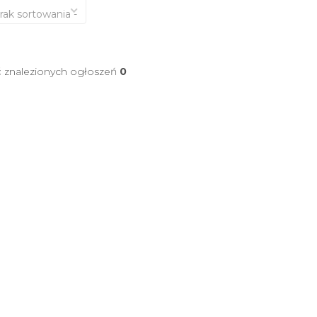
brak sortowania -
ć znalezionych ogłoszeń
0