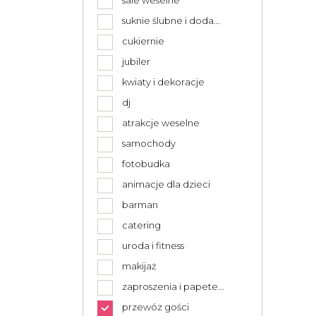
sale weselne
suknie ślubne i doda...
cukiernie
jubiler
kwiaty i dekoracje
dj
atrakcje weselne
samochody
fotobudka
animacje dla dzieci
barman
catering
uroda i fitness
makijaż
zaproszenia i papete...
przewóz gości