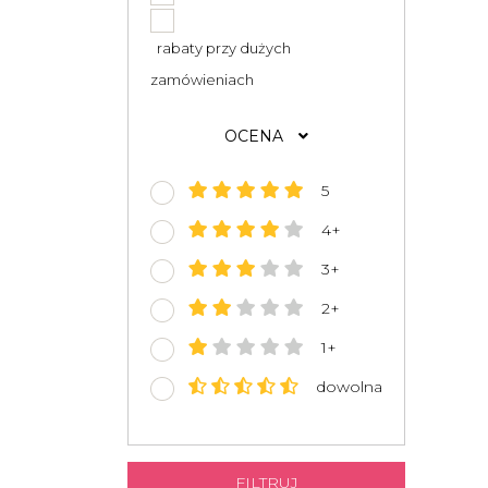
rabaty przy dużych
zamówieniach
OCENA
5
4+
3+
2+
1+
dowolna
FILTRUJ