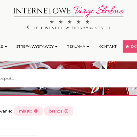
ŻE
STREFA WYSTAWCY
REKLAMA
KONTAKT
DOD
owanie:
miasto
branża